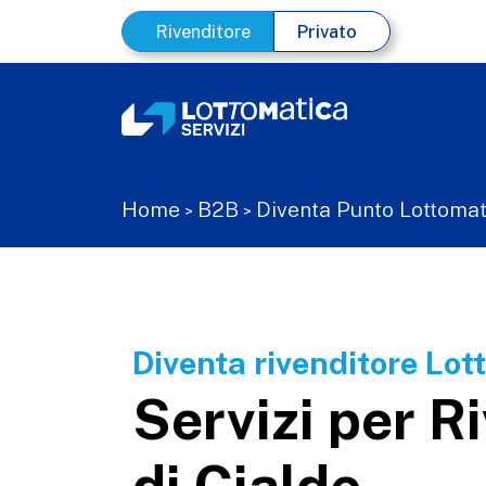
Rivenditore
Privato
Home
B2B
Diventa Punto Lottomat
>
>
Diventa rivenditore Lot
Servizi per R
di Cialde