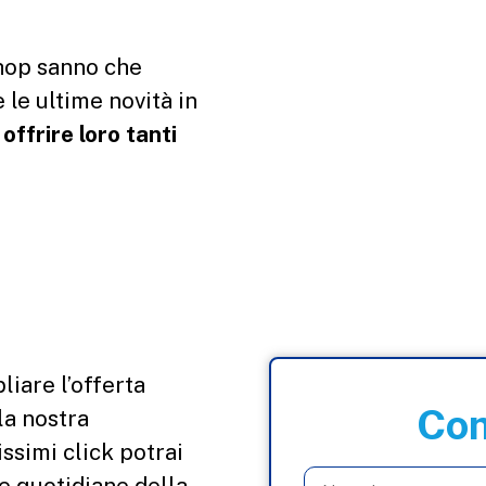
hop sanno che
 le ultime novità in
ffrire loro tanti
iare l’offerta
Com
la nostra
ssimi click potrai
 quotidiane della